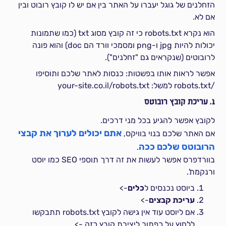
הזחלנים של גוגל יעברו על האתר בין אם יש לו קובץ רובוט ובין
אם לא.
הוא נקרא robots.txt כי זה קובץ מסוג txt (כמו שתמונות
יכולות להיות jpg ו-png ומסמכי וורד הם doc) והוא פונה
לרובוטים (שנקראים גם "זחלנים").
אפשר לראות אותו בפשטות: כנסות לאתר שלכם ותוסיפו
/robots.txt למשל: your-site.co.il/robots.txt
1. עריכת קובץ רובוטס
לקובץ אפשר להגיע בכל מני דרכים.
אתם יכולים לערוך את קבצי
אם האתר שלכם בנוי בוויקס,
הרובוטס שלכם ככה
.
בוורדפרס אפשר לעשות את זה דרך תוספי SEO כמו יוסט
ורנקמת'.
ביוסט נכנסים ל
כלים
->
עריכת קבצים
->
אם ליוסט עוד אין גישה לקובץ robots.txt תתבקשו
ללחוץ על כפתור ליצירת קובץ כזה ->