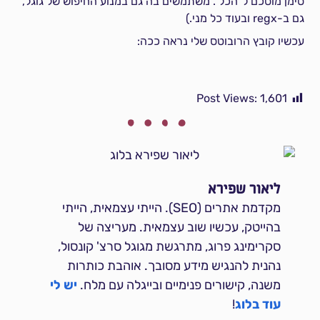
סימן מוסכם ל"הכל". משתמשים בה גם במנוע החיפוש של גוגל,
גם ב-regx ובעוד כל מני.)
עכשיו קובץ הרובוטס שלי נראה ככה:
Post Views:
1,601
ליאור שפירא
מקדמת אתרים (SEO). הייתי עצמאית, הייתי
בהייטק, עכשיו שוב עצמאית. מעריצה של
סקרימינג פרוג, מתרגשת מגוגל סרצ' קונסול,
נהנית להנגיש מידע מסובך. אוהבת כותרות
משנה, קישורים פנימיים ובייגלה עם מלח.
יש לי
עוד בלוג
!