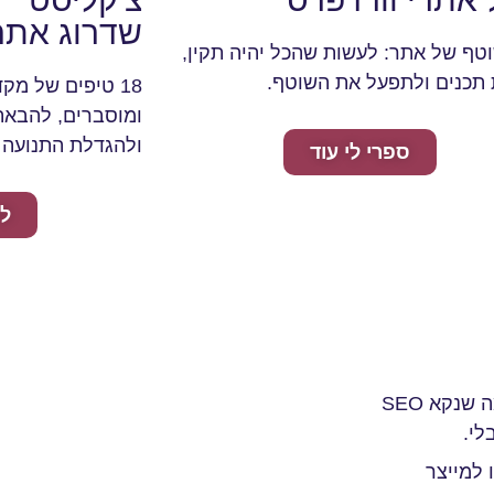
שדרוג אתר
וטף של אתר: לעשות שהכל יהיה תקין,
תכנים ולתפעל את השוטף.
18 טיפים של מק
ומוסברים, להבאת
ולהגדלת התנועה 
ספרי לי עוד
לה
נעים מאוד, אני ליאור. מקדמת אתרים בגוגל ובמנועי AI (מה שנקא SEO
 למייצר