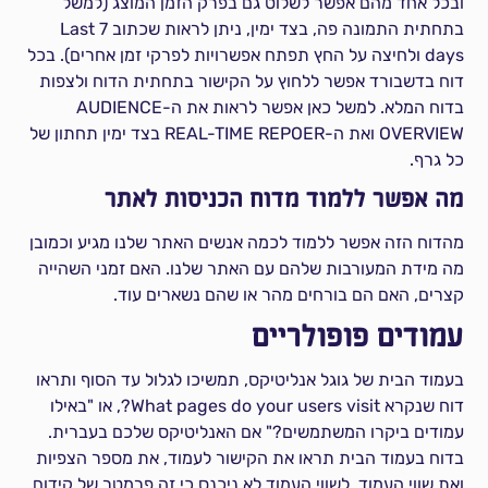
ובכל אחד מהם אפשר לשלוט גם בפרק הזמן המוצג (למשל
בתחתית התמונה פה, בצד ימין, ניתן לראות שכתוב Last 7
days ולחיצה על החץ תפתח אפשרויות לפרקי זמן אחרים). בכל
דוח בדשבורד אפשר ללחוץ על הקישור בתחתית הדוח ולצפות
בדוח המלא. למשל כאן אפשר לראות את ה-AUDIENCE
OVERVIEW ואת ה-REAL-TIME REPOER בצד ימין תחתון של
כל גרף.
מה אפשר ללמוד מדוח הכניסות לאתר
מהדוח הזה אפשר ללמוד לכמה אנשים האתר שלנו מגיע וכמובן
מה מידת המעורבות שלהם עם האתר שלנו. האם זמני השהייה
קצרים, האם הם בורחים מהר או שהם נשארים עוד.
עמודים פופולריים
בעמוד הבית של גוגל אנליטיקס, תמשיכו לגלול עד הסוף ותראו
דוח שנקרא What pages do your users visit?, או "באילו
עמודים ביקרו המשתמשים?" אם האנליטיקס שלכם בעברית.
בדוח בעמוד הבית תראו את הקישור לעמוד, את מספר הצפיות
ואת שווי העמוד. לשווי העמוד לא ניכנס כי זה פרמטר של קידום