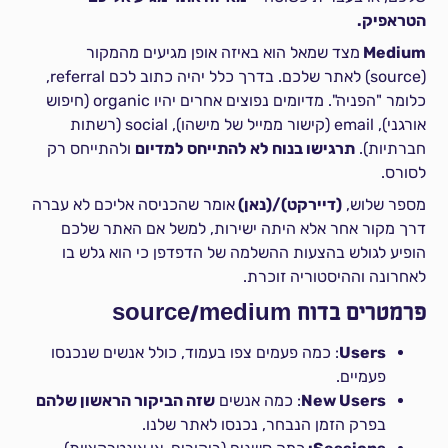
הטראפיק.
Medium
מצד שמאל הוא באיזה אופן מגיעים מהמקור
(source) לאתר שלכם. בדרך כלל יהיה כתוב לכם referral,
כלומר "הפניה". מדיומים נפוצים אחרים יהיו organic (חיפוש
אורגני), email (קישור ממייל של מישהו), social (רשתות
חברתיות).
תרגישו בנוח לא להתייחס למדיום
ולהתייחס רק
לסורס.
מספר שלוש,
(דיירקט)/(נאן)
אומר שהכניסה אליכם לא עברה
דרך מקור אחר אלא היתה ישירות, למשל אם האתר שלכם
הופיע לגולש בהצעות ההשלמה של הדפדפן כי הוא גלש בו
לאחרונה וההיסטוריה זוכרת.
פרמטרים בדוח source/medium
Users
: כמה פעמים צפו בעמוד, כולל אנשים שנכנסו
פעמיים.
New Users
: כמה אנשים
שזה הביקור הראשון שלהם
בפרק הזמן הנבחר, נכנסו לאתר שלנו.