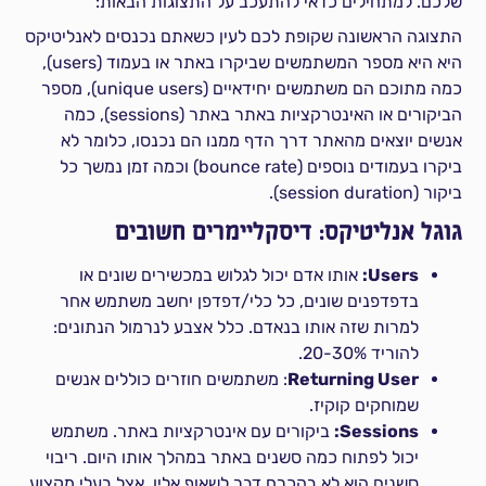
שלכם. למתחילים כדאי להתעכב על התצוגות הבאות:
התצוגה הראשונה שקופת לכם לעין כשאתם נכנסים לאנליטיקס
היא היא מספר המשתמשים שביקרו באתר או בעמוד (users),
כמה מתוכם הם משתמשים יחידאיים (unique users), מספר
הביקורים או האינטרקציות באתר באתר (sessions), כמה
אנשים יוצאים מהאתר דרך הדף ממנו הם נכנסו, כלומר לא
ביקרו בעמודים נוספים (bounce rate) וכמה זמן נמשך כל
ביקור (session duration).
גוגל אנליטיקס: דיסקליימרים חשובים
Users:
אותו אדם יכול לגלוש במכשירים שונים או
בדפדפנים שונים, כל כלי/דפדפן יחשב משתמש אחר
למרות שזה אותו בנאדם. כלל אצבע לנרמול הנתונים:
להוריד 20-30%.
Returning User
: משתמשים חוזרים כוללים אנשים
שמוחקים קוקיז.
Sessions:
ביקורים עם אינטרקציות באתר. משתמש
יכול לפתוח כמה סשנים באתר במהלך אותו היום. ריבוי
סשנים הוא לא בהכרח דבר לשאוף אליו. אצל בעלי מקצוע