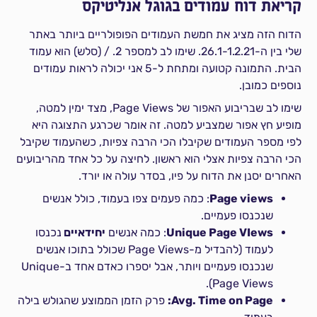
קריאת דוח עמודים בגוגל אנליטיקס
הדוח הזה מציג את חמשת העמודים הפופולריים ביותר באתר
שלי בין ה-26.1-1.2.21. שימו לב למספר 2. / (סלש) הוא עמוד
הבית. התמונה קטועה ומתחת ל-5 אני יכולה לראות עמודים
נוספים כמובן.
שימו לב שבריבוע האפור של Page Views, מצד ימין למטה,
מופיע חץ אפור שמצביע למטה. זה אומר שכרגע התצוגה היא
לפי מספר העמודים שקיבלו הכי הרבה צפיות, כשהעמוד שקיבל
הכי הרבה צפיות אצלי הוא ראשון. לחיצה על כל אחד מהריבועים
האחרים יסנן את הדוח על פיו, בסדר עולה או יורד.
Page views
: כמה פעמים צפו בעמוד, כולל אנשים
שנכנסו פעמיים.
Unique Page VIews
: כמה אנשים
יחידאיים
נכנסו
לעמוד (להבדיל מ-Page Views שכולל בתוכו אנשים
שנכנסו פעמיים ויותר, אבל יספרו כאדם אחד ב-Unique
Page Views).
Avg. Time on Page:
פרק הזמן הממוצע שהגולש בילה