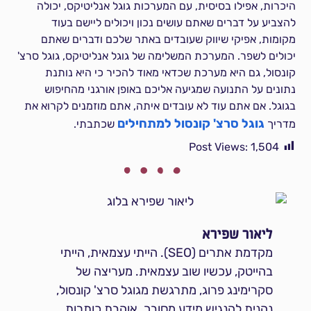
היכרות, אפילו בסיסית, עם המערכות גוגל אנליטיקס, יכולה
להצביע על דברים שאתם עושים נכון ויכולים ליישם בעוד
מקומות, אפיקי שיווק שעובדים באתר שלכם ודברים שאתם
יכולים לשפר. המערכת המשלימה של גוגל אנליטיקס, גוגל סרצ'
קונסול, גם היא מערכת שכדאי מאוד להכיר כי היא נותנת
נתונים על התנועה שמגיעה אליכם באופן אורגני מהחיפוש
בגוגל. אם אתם עוד לא עובדים איתה, אתם מוזמנים לקרוא את
גוגל סרצ' קונסול למתחילים
מדריך
שכתבתי.
Post Views:
1,504
ליאור שפירא
מקדמת אתרים (SEO). הייתי עצמאית, הייתי
בהייטק, עכשיו שוב עצמאית. מעריצה של
סקרימינג פרוג, מתרגשת מגוגל סרצ' קונסול,
נהנית להנגיש מידע מסובך. אוהבת כותרות