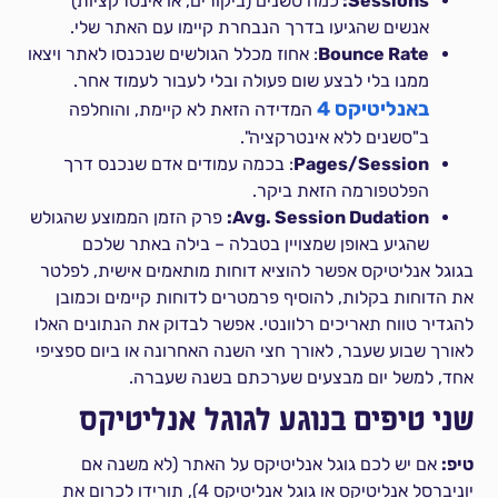
Sessions:
כמה סשנים (ביקורים, או אינטרקציות)
אנשים שהגיעו בדרך הנבחרת קיימו עם האתר שלי.
Bounce Rate
: אחוז מכלל הגולשים שנכנסו לאתר ויצאו
ממנו בלי לבצע שום פעולה ובלי לעבור לעמוד אחר.
באנליטיקס 4
המדידה הזאת לא קיימת, והוחלפה
ב"סשנים ללא אינטרקציה".
Pages/Session
: בכמה עמודים אדם שנכנס דרך
הפלטפורמה הזאת ביקר.
Avg. Session Dudation:
פרק הזמן הממוצע שהגולש
שהגיע באופן שמצויין בטבלה – בילה באתר שלכם
בגוגל אנליטיקס אפשר להוציא דוחות מותאמים אישית, לפלטר
את הדוחות בקלות, להוסיף פרמטרים לדוחות קיימים וכמובן
להגדיר טווח תאריכים רלוונטי. אפשר לבדוק את הנתונים האלו
לאורך שבוע שעבר, לאורך חצי השנה האחרונה או ביום ספציפי
אחד, למשל יום מבצעים שערכתם בשנה שעברה.
שני טיפים בנוגע לגוגל אנליטיקס
טיפ:
אם יש לכם גוגל אנליטיקס על האתר (לא משנה אם
יוניברסל אנליטיקס או גוגל אנליטיקס 4), תורידו לכרום את