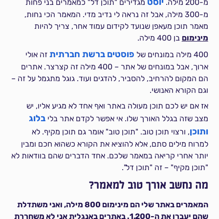
יוסט
מ-200 מילה.
מגדירים "תוכן דל" כמאמרים בני פחות
מ-300 מילה, אבל זה נראה לי נדיב מדי. המאמר הכי נחות,
מאמר תוכן מעאפן שנועד לקידום עמוד אחר, צריך להיות
מינימום
בן 400 מילה.
פוסטים ברשת חברתית
400 מילה במונחים של
זה אולי
ארוך, אבל במונחים של אתר – 400 מילה זה קצרצר. אתרים
הם המקום להרחיב, להסביר, להדגים ועוד. גוגל מתגמל על זה –
וגם הקורא האנושי.
אז אם יש לכם תוכן מעולה באתר ואף אחד לא מגיע אליו, יש
בלוג
מצב שזה בגלל האורך שלו. אי אפשר לקדם אתר בלי
ותוכן
, ורצוי תוכן טוב. "תוכן טוב" אומר גם תוכן מקיף. לא
למרוח מילים סתם, אלא להוציא את הקורא כשהוא חכם ומבין
יותר אחרי קריאה במאמר שלכם. אחד הדברים שהם בוודאות לא
"תוכן מקיף" – זה "תוכן דל".
מה נחשב אורך טוב למאמר?
המאמרים באתר שלי הם מינימום 800 מילה, ואני משתדלת
שהם יעברו את ה-1,200. באתרים באנגלית אני לא משחררת