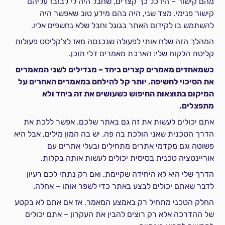
מהם קישור – היו כל כך קצרים, שחבל היה לי לבזבז עליהם
קישור פנימי. מצד שני, היה בהם מידע טוב שאפשר היה
להשתמש בו לקידום האתר בגוגל וחבל שלא נחשפים אליו.
המהלך הזה שלח אותי לפעולה שנכנסה מאז לצ'קליסט פעולות
קליטת הלקוח שלי: הארכת מאמרים דלי תוכן.
כשמאחדים מאמרים קצרים ביחד – מגדילים לשני המאמרים
את הסיכוי לחשיפה. יותר קל להילחם במאמרים האחרים על
המיקום בתוצאות החיפוש כשעושים את זה ביחד ולא
מתפצלים.
אתם יכולים לעשות את זה גם באתר שלכם. אפשר ללכת את
הדרך הטכנית שאני הולכת בה פה. יש בה המון מילים, אבל היא
פשוטה וגם מקדמי אתרים מתחילים ובעלי אתרים עם
אוריינטציה טכנית בסיסית יכולים לעשות אותה בקלות.
הדרך שלי היא לא היחידה שקיימת, ואם רק נתתי לכם רעיון
לדבר שאתם יכולים לבצע באתר כדי לשפר אותו – אחלה.
החלק הטכני מתחיל רק באמצע המאמר, אז אם אתם לא בקטע
של ההדרכה אלא רק רוצים להבין את העקרון – אתם יכולים