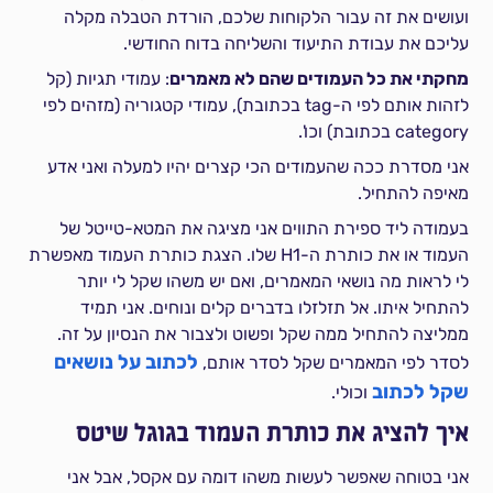
ועושים את זה עבור הלקוחות שלכם, הורדת הטבלה מקלה
עליכם את עבודת התיעוד והשליחה בדוח החודשי.
מחקתי את כל העמודים שהם לא מאמרים
: עמודי תגיות (קל
לזהות אותם לפי ה-tag בכתובת), עמודי קטגוריה (מזהים לפי
category בכתובת) וכו'.
אני מסדרת ככה שהעמודים הכי קצרים יהיו למעלה ואני אדע
מאיפה להתחיל.
בעמודה ליד ספירת התווים אני מציגה את המטא-טייטל של
העמוד או את כותרת ה-H1 שלו. הצגת כותרת העמוד מאפשרת
לי לראות מה נושאי המאמרים, ואם יש משהו שקל לי יותר
להתחיל איתו. אל תזלזלו בדברים קלים ונוחים. אני תמיד
ממליצה להתחיל ממה שקל ופשוט ולצבור את הנסיון על זה.
לכתוב על נושאים
לסדר לפי המאמרים שקל לסדר אותם,
שקל לכתוב
וכולי.
איך להציג את כותרת העמוד בגוגל שיטס
אני בטוחה שאפשר לעשות משהו דומה עם אקסל, אבל אני