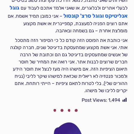
השירותים שאני נותנת, למשל הדרכת עקרונות SEO בסיסיים
גוגל
לבעלי אתרים ולבלוגרים, או שאני אלמד אתכם לעבוד עם
אנליטיקס
וגוגל סרצ' קונסול
– אני כמובן תמיד אשמח. אם
אתם רוצים הפניה למעצבת, קמפיינרית או אשת מקצוע
מומלצת אחרת – גם בשמחה ובאהבה.
אני כותבת את הפוסט הזה קודם כל כי הסיפור הזה מתסכל
אותי. אני אשת מקצוע שמתעסקת בדיגיטל שנים, חברה קולגה
של אנשים שמתעסקים בדיגיטל גם הם וכתובת של הרבה
חברים שרוצים לבנות אתר. אני רואה את המחיר של חוסר
תיאום הציפיות הזה. אם מישהו היה מעז לנצל את חוסר הידע
ולמכור פנטזיה לא ריאלית שכזאת למישהו שיקר לליבי (נניח
ההורים שלי), בלי לטרוח לתאם ציפיות – הייתי רותחת. אתם
יקרים לליבו של מישהו.
Post Views:
1,494