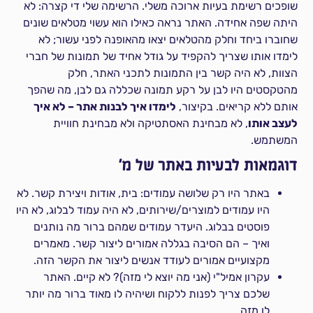
שופכים רשימת בעיות ארוכה משלי. הרשימה שלי די קצרה: לא
היתה שפה אחידה. האתר נראה כאילו הוא עשוי מטלאים שונים
שחוברו ביחד וחלק מהטלאים יצאו מהאופנה לפני עשור; לא
לימדו אותו שצריך להקפיד על גודל אחיד של תמונות של חברי
הצוות, לא היה קשר בין התמונות לתכני האתר, חלק
מהטקסטים היו לבן על רקע תמונה שכללה גם לבן, מה שהפך
אותם ללא קריאים. בקיצור,
לימדו איך לבנות אתר – לא איך
לעצב אותו
, לא מבחינת האסתטיקה ולא מבחינת חוויית
המשתמש.
דוגמאות לבעיות באתר של מ'
באתר היו רק שלושה עמודים: בית, אודות ויצירת קשר. לא
היו עמודים למוצרים/שירותים, לא היה עמוד לבלוג, לא היו
פוסטים בבלוג. היעדר עמודים שמהם ברור מה נותנים
ואיך – הם הסיבה בגללה אמורים ליצור קשר. מאמרים
מקצועיים אמורים לעודד אנשים ליצור את הקשר הזה.
עקרון אמיל"י (אני מה יוצא לי מזה)? לא קיים. האתר
שלכם צריך לפנות ללקוח ושיהיה לו מאוד ברור מה יותר
לו מזה.