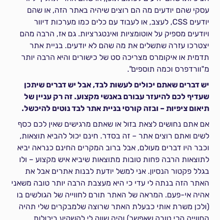
עסקי שהם יודעים מה הם רוצים שיהיה באתר הזה, או שהם
יודעים CSS, לעצב, או לעבוד עם כלים כמו מערכות דיוור
ויודעים מספיק על אוטומציות ואינטגרציות. גם אז, הרבה מהם
יצטרכו עזרה שתשלים את מה שהם לא יודעים. בניית אתר
תדמית או איקומרס מצריכה סט של כישורים והיא הרבה יותר
מ"וורדפרס וכמה תוספים".
יש דברים שאתם יכולים לעשות לבד, אבל יש דברים שיתכן
שעדיף לכם להיעזר עבורם באנשי מקצוע. זה רק עניין של
תיאום ציפיות – ובזה קורסי בניית אתר לבד נוטים להיכשל.
אם אתם נחושים לצאת בזול או שאתם מרגישים שאין לכם כסף
לשים ואתם רוצים אתר – זה בסדר. חינם יכול להביא תוצאות,
וכבר היו דברים מעולם, אבל ברוב המקרים החינם כנראה יביא
לתוצאות הרבה פחות טובות מתוצאות שיביא איש מקצוע – ולו
בגלל פקטור הנסיון. אני למשל יודעת לבנות אתרים אבל את
האתר הזה בנתה לי עדי כי היא מעצבת הרבה יותר טובה משאני
אהיה אי-פעם. המראה של האתר תורם לחווייה של הגולשים בו
(ולכן משרת אותי כבעלת האתר שרוצה שלמבקרים שלי תהיה
החווייה הכי טובה שאפשר) והיה שווה לי להשקיע ביכולות