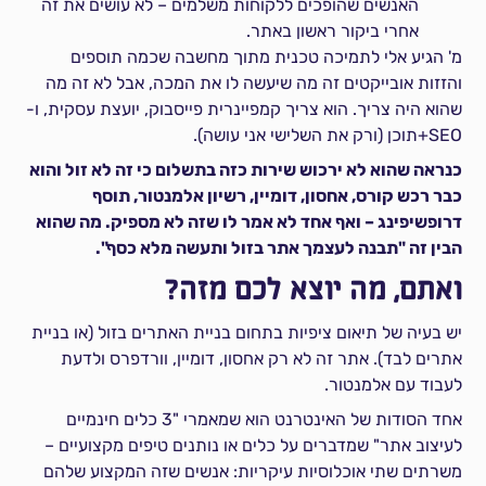
האנשים שהופכים ללקוחות משלמים – לא עושים את זה
אחרי ביקור ראשון באתר.
מ' הגיע אלי לתמיכה טכנית מתוך מחשבה שכמה תוספים
והזזות אובייקטים זה מה שיעשה לו את המכה, אבל לא זה מה
שהוא היה צריך. הוא צריך קמפיינרית פייסבוק, יועצת עסקית, ו-
SEO+תוכן (ורק את השלישי אני עושה).
כנראה שהוא לא ירכוש שירות כזה בתשלום כי זה לא זול והוא
כבר רכש קורס, אחסון, דומיין, רשיון אלמנטור, תוסף
דרופשיפינג – ואף אחד לא אמר לו שזה לא מספיק. מה שהוא
הבין זה "תבנה לעצמך אתר בזול ותעשה מלא כסף".
ואתם, מה יוצא לכם מזה?
יש בעיה של תיאום ציפיות בתחום בניית האתרים בזול (או בניית
אתרים לבד). אתר זה לא רק אחסון, דומיין, וורדפרס ולדעת
לעבוד עם אלמנטור.
אחד הסודות של האינטרנט הוא שמאמרי "3 כלים חינמיים
לעיצוב אתר" שמדברים על כלים או נותנים טיפים מקצועיים –
משרתים שתי אוכלוסיות עיקריות: אנשים שזה המקצוע שלהם