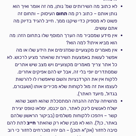
לא כתוב מה השירותים שמ' נותן, מה זה אומר ואיך הוא
נותן אותם – כתוב רק מה
תחום
העיסוק – ותחום זה
פשוט לא מספיק כדי שיקנו ממך. חייב להגיד בדיוק מה
אתם עושים.
אין מידע שמסביר מה הערך המוסף שלו בתחום הזה: מה
הוא מביא איתו? למה הוא?
אין מאמרים מקצועיים שמדגימים את הידע שלו או מה
אפשר לעשות באמצעות השירות שהאתר מציע לרכוש. לא
כל אתר צריך מאמרים מקצועיים ויש מצב שיש אתרים
שמסתדרים יופי בלי זה, אבל יש להם אפיקים אחרים.
ללקוח אין את הקרדנציות והשם שיאפשרו לו להרשות
לעצמו את זה מול לקוחות שלא מכירים אותו (ושעבורם,
בגדול, מיועד האתר).
מהשיחה עלתה ההנחה המתסכלת שהוא חושב שהוא
ישלח לאנשים לינק לאתר, הם יכנסו, ימלאו טופס יצירת
קשר – ויהפכו ללקוחות משלמים (בביקור הראשון שלהם
באתר, כן?). הוא לא מבין שלא רק שהאתר
חייב
לתת להם
סיבה לחזור (אק"א תוכן) – הם יהיו מוכרחים לחזור כי רוב