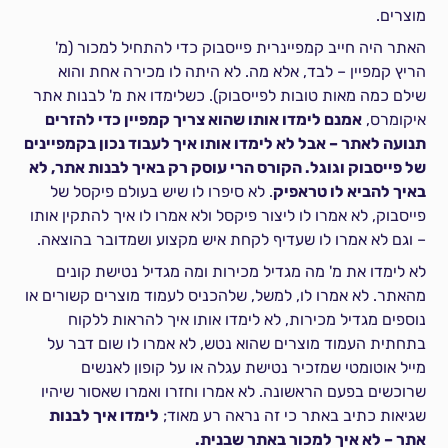
מוצרים.
האתר היה חייב קמפיינרית פייסבוק כדי להתחיל למכור (מ'
הריץ קמפיין – לבד, אלא מה. לא היתה לו מכירה אחת והוא
שילם כמה מאות טובות לפייסבוק). כשלימדו את מ' לבנות אתר
איקומרס,
אמנם לימדו אותו שהוא צריך קמפיין כדי להזרים
תנועה לאתר – אבל לא לימדו אותו איך לעבוד נכון בקמפיינים
של פייסבוק וגוגל. הקורס הרי עוסק רק באיך לבנות אתר, לא
באיך להביא לו טראפיק
. לא סיפרו לו שיש בעולם פיקסל של
פייסבוק, לא אמרו לו ליצור פיקסל ולא אמרו לו איך להתקין אותו
– וגם לא אמרו לו שעדיף לקחת איש מקצוע ושמדובר בהוצאה.
לא לימדו את מ' מה מגדיל מכירות ומה מגדיל נטישת קונים
מהאתר. לא אמרו לו, למשל, שלהכניס לעמוד מוצרים קשורים או
נוספים מגדיל מכירות, לא לימדו אותו איך להראות ללקוח
בתחתית העמוד מוצרים שהוא נטש, לא אמרו לו שום דבר על
מייל אוטומטי שמזכיר נטישת עגלה או על קופון לאנשים
שרוכשים בפעם הראשונה. לא אמרו וחזרו ואמרו שאסור שיהיו
שגיאות כתיב באתר כי זה נראה רע מאוד;
לימדו איך לבנות
אתר – לא איך למכור באתר שבנית.