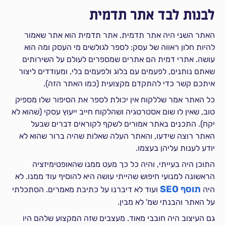
לבנות לבד אתר תדמית
האתר השני היה אתר תדמית. אתר תדמית הוא אתר שאמור
להיות חלון ראווה של עסק: לספר לגולשים מי העסק ומה הוא
עושה. אתרי דמית הם אתרים שמספרים לעולם על השירותים
שאתם נותנים, לפעמים עם בלוג ולפעמים בלי, ומעודדים ליצור
איתכם קשר כדי להתקדם מקצועית (כמו האתר הזה).
כל האתר אמר שללקוח אין יכולת לספר את הסיפור שלו מספיק
טוב, שאין לו שום אסטרטגיה ושהלקוח חייב ייעוץ עסקי (שהוא לא
יקח). התכנים באתר אמורים לשקף לקוראים דברים שבעל
האתר רוצה שידעו, והאתר העלה שאלות שהיה ברור שהוא לא
יודע לענות עליהן בעצמו.
התוכן היה בעייתי, והיה כל כך מעט ממנו שהאופטימיזציה
הראשונה למנועי חיפוש שהייתי עושה היא להוסיף עוד ממנו. לא
תוסף SEO
היה
ועוד לא דיברנו על כתיבת מאמרים. הסתכלתי
על האתר והבנתי שמ' לא מבין.
גם העיצוב היה חובבי מאוד. מעצבים שזה המקצוע שלהם היו