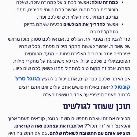
כמה זה עולה:
אפשר לכתוב על כמה זה עולה. שאלה
פופולרית בכל תחום. אפשר לתת טווחי מחירים, ממה
מורכב המחיר, מה העלויות שיש לכם ועוד.
אפשר
להדריך את הגולשים
בבעיה שאתם בדיוק
נתתקלתם בה.
כדי להבין מה מעניין את הגולשים, אם אין לכם סטוק מוכן מראש
של שאלות, אפשר לעשות מחקר מילות מפתח. ככל שתהיו
יצירתיים יותר וברורים מאליכם פחות – מנעד הפוסטים
הפוטנציאליים שלכם יגדל. אני לא משתגעת על מחקרי מילות
מפתח, אבל זה מקום טוב להתחיל ממנו כשאין לכם שום כיוון.
בגוגל סרצ'
אם האתר שלכם כבר קיים, אתם יכולים להציץ
קונסול
לראות באילו חיפושים אתם עולים ואם אתם רוצים
לכתוב מאמר ספציפי על אחד הנושאים האלה.
תוכן שעוזר לגולשים
מכירים את זה שאתם מחפשים משהו בגוגל, קוראים מאמר ארוך
והפאנצ' הוא "זה תלוי"?
אל תבזו את עצמכם ואת הקוראים.
תוציאו אותם עם התשובה לשאלה שלהם.
גם אם התשובה היא