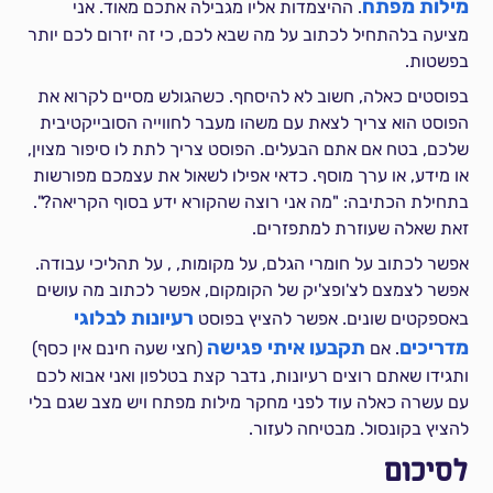
מילות מפתח
. ההיצמדות אליו מגבילה אתכם מאוד. אני
מציעה בלהתחיל לכתוב על מה שבא לכם, כי זה יזרום לכם יותר
בפשטות.
בפוסטים כאלה, חשוב לא להיסחף. כשהגולש מסיים לקרוא את
הפוסט הוא צריך לצאת עם משהו מעבר לחווייה הסובייקטיבית
שלכם, בטח אם אתם הבעלים. הפוסט צריך לתת לו סיפור מצוין,
או מידע, או ערך מוסף. כדאי אפילו לשאול את עצמכם מפורשות
בתחילת הכתיבה: "מה אני רוצה שהקורא ידע בסוף הקריאה?".
זאת שאלה שעוזרת למתפזרים.
אפשר לכתוב על חומרי הגלם, על מקומות, , על תהליכי עבודה.
אפשר לצמצם לצ'ופצ'יק של הקומקום, אפשר לכתוב מה עושים
רעיונות לבלוגי
באספקטים שונים. אפשר להציץ בפוסט
מדריכים
תקבעו איתי פגישה
. אם
(חצי שעה חינם אין כסף)
ותגידו שאתם רוצים רעיונות, נדבר קצת בטלפון ואני אבוא לכם
עם עשרה כאלה עוד לפני מחקר מילות מפתח ויש מצב שגם בלי
להציץ בקונסול. מבטיחה לעזור.
לסיכום