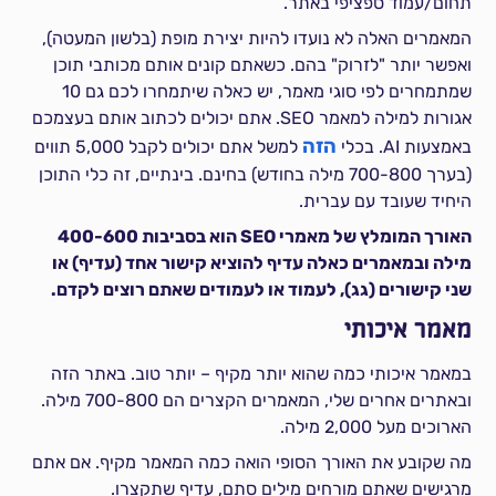
תחום/עמוד ספציפי באתר.
המאמרים האלה לא נועדו להיות יצירת מופת (בלשון המעטה),
ואפשר יותר "לזרוק" בהם. כשאתם קונים אותם מכותבי תוכן
שמתמחרים לפי סוגי מאמר, יש כאלה שיתמחרו לכם גם 10
אגורות למילה למאמר SEO. אתם יכולים לכתוב אותם בעצמכם
הזה
באמצעות AI. בכלי
למשל אתם יכולים לקבל 5,000 תווים
(בערך 700-800 מילה בחודש) בחינם. בינתיים, זה כלי התוכן
היחיד שעובד עם עברית.
האורך המומלץ של מאמרי SEO הוא בסביבות 400-600
מילה ובמאמרים כאלה עדיף להוציא קישור אחד (עדיף) או
שני קישורים (גג), לעמוד או לעמודים שאתם רוצים לקדם.
מאמר איכותי
במאמר איכותי כמה שהוא יותר מקיף – יותר טוב. באתר הזה
ובאתרים אחרים שלי, המאמרים הקצרים הם 700-800 מילה.
הארוכים מעל 2,000 מילה.
מה שקובע את האורך הסופי הואה כמה המאמר מקיף. אם אתם
מרגישים שאתם מורחים מילים סתם, עדיף שתקצרו.